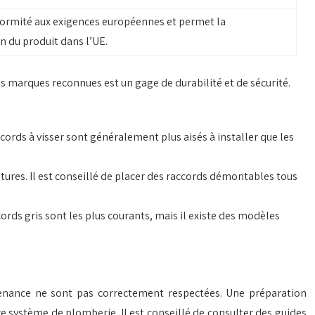
formité aux exigences européennes et permet la
 du produit dans l’UE.
es marques reconnues est un gage de durabilité et de sécurité.
cords à visser sont généralement plus aisés à installer que les
utures. Il est conseillé de placer des raccords démontables tous
ords gris sont les plus courants, mais il existe des modèles
tenance ne sont pas correctement respectées. Une préparation
tre système de plomberie. Il est conseillé de consulter des guides