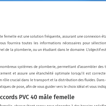
 femelle est une solution fréquente, assurant une connexion étanc
vous fournira toutes les informations nécessaires pour sélect
el de la plomberie, ou un étudiant dans le domaine. L’objectif es
 nombreux systèmes de plomberie, permettant d’assembler des tuy
tement et assure une étanchéité optimale lorsqu’il est correct
 rôle crucial dans le transport et la distribution des fluides. Dans 
atiques de pose, afin de vous guider vers le choix idéal et vous ind
accords PVC 40 mâle femelle
elle, chacun étant conçu pour répondre à des besoins spécifique