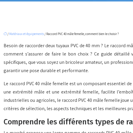
/
Matériaux et équipements
/ Raccord PVC 40 mâle femelle, comment bien le choisir ?
Besoin de raccorder deux tuyaux PVC de 40 mm ? Le raccord mâle
comment s’assurer de faire le bon choix ? Ce guide détaillé 
spécifiques, que vous soyez un bricoleur amateur, un professionn
garantir une pose durable et performante.
Le raccord PVC 40 mâle femelle est un composant essentiel de
une extrémité mâle et une extrémité femelle, facilite l’emboî
industrielles ou agricoles, le raccord PVC 40 mâle femelle joue un
critères de sélection, les aspects techniques et les meilleures pr
Comprendre les différents types de r
Le marché propose une large gamme de raccords PVC 40 mâle fem