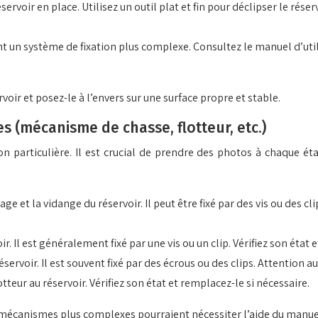
servoir en place. Utilisez un outil plat et fin pour déclipser le r
 un système de fixation plus complexe. Consultez le manuel d’util
rvoir et posez-le à l’envers sur une surface propre et stable.
 (mécanisme de chasse, flotteur, etc.)
particulière. Il est crucial de prendre des photos à chaque étap
 et la vidange du réservoir. Il peut être fixé par des vis ou des c
oir. Il est généralement fixé par une vis ou un clip. Vérifiez son éta
réservoir. Il est souvent fixé par des écrous ou des clips. Attention 
tteur au réservoir. Vérifiez son état et remplacez-le si nécessaire.
 mécanismes plus complexes pourraient nécessiter l’aide du manuel