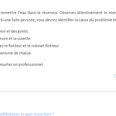
emettre l’eau dans le réservoir. Observez attentivement le niveau 
i une fuite persiste, vous devrez identifier la cause du problème e
oir et des joints.
rvoir et la cuvette.
iez le flotteur et le robinet flotteur.
canisme de chasse.
onsulter un professionnel.
C
ifférences et quel choix faire ?