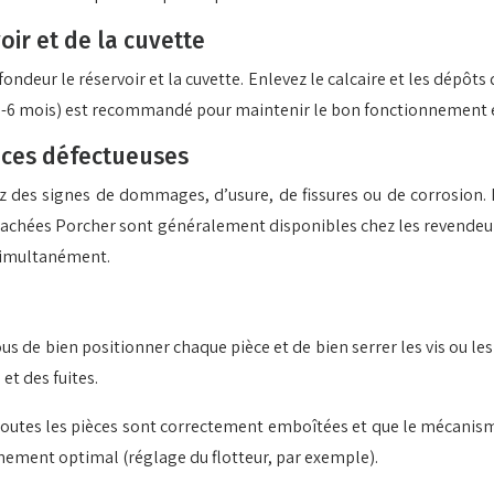
ir et de la cuvette
fondeur le réservoir et la cuvette. Enlevez le calcaire et les dé
s 3-6 mois) est recommandé pour maintenir le bon fonctionnement e
èces défectueuses
 des signes de dommages, d’usure, de fissures ou de corrosion
étachées Porcher sont généralement disponibles chez les revendeurs
simultanément.
e bien positionner chaque pièce et de bien serrer les vis ou les cl
t des fuites.
utes les pièces sont correctement emboîtées et que le mécanisme
nnement optimal (réglage du flotteur, par exemple).