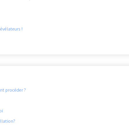
évélateurs !
nt procéder ?
oi
allation?