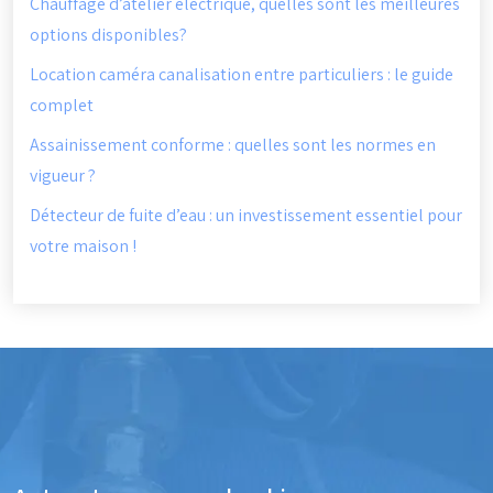
Chauffage d’atelier électrique, quelles sont les meilleures
options disponibles?
Location caméra canalisation entre particuliers : le guide
complet
Assainissement conforme : quelles sont les normes en
vigueur ?
Détecteur de fuite d’eau : un investissement essentiel pour
votre maison !